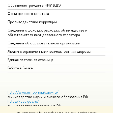
Обращения граждан в НИУ ВШЭ
А
Фонд целевого капитала
Д
Противодействие коррупции
Ц
Сведения о доходах, расходах, об имуществе и
Б
обязательствах имущественного характера
О
Сведения об образовательной организации
О
Людям с ограниченными возможностями здоровья
Единая платежная страница
Работа в Вышке
http://www.minobrnauki.gov.ru/
Министерство науки и высшего образования РФ
https://edu.gov.ru/
Министерство просвещения РФ
https://elearning.hse.ru/mooc