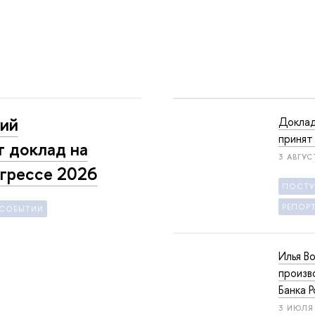
ний
Доклад
принят
 доклад на
3 АВГУС
грессе 2026
ПОСТ
РЕПОР
 СОБЫТИИ
Илья В
произв
Банка 
3 ИЮЛЯ