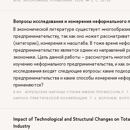
АПК: ЭКОНОМИКА, УПРАВЛЕНИЕ. 2026. № 2.
С. 15-25.
Вопросы исследования и измерения неформального 
В экономической литературе существует многообразие
предпринимательству, так как оно может рассматривать
(категории), измерения и масштаба. В тоже время неф
предпринимательство является одним из направлений р
экономике. Цель данной работы – рассмотреть многооб
изучению неформального предпринимательства, и как он
исследования входят следующие вопросы: какие подход
предпринимательства и какие способы измерения нефо
применяются?
В КН.: АПРЕЛЬСКИЕ НАУЧНЫЕ ЧТЕНИЯ ИМЕНИ ПРОФЕССОРА Л. 
НАУЧНО-ПРАКТИЧЕСКОЙ КОНФЕРЕНЦИИ. Т. 1. ВОРОНЕЖ: ВОРО
Impact of Technological and Structural Changes on Total
Industry