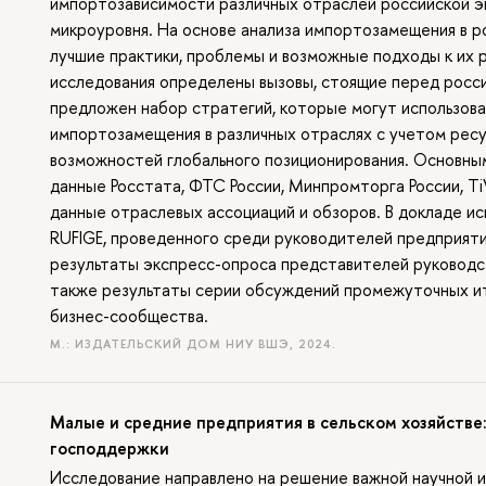
импортозависимости различных отраслей российской эк
микроуровня. На основе анализа импортозамещения в р
лучшие практики, проблемы и возможные подходы к их
исследования определены вызовы, стоящие перед росси
предложен набор стратегий, которые могут использова
импортозамещения в различных отраслях с учетом ресу
возможностей глобального позиционирования. Основны
данные Росстата, ФТС России, Минпромторга России, T
данные отраслевых ассоциаций и обзоров. В докладе 
RUFIGE, проведенного среди руководителей предприя
результаты экспресс-опроса представителей руководст
также результаты серии обсуждений промежуточных ит
бизнес-сообщества.
М.: ИЗДАТЕЛЬСКИЙ ДОМ НИУ ВШЭ, 2024.
Малые и средние предприятия в сельском хозяйстве
господдержки
Исследование направлено на решение важной научной и