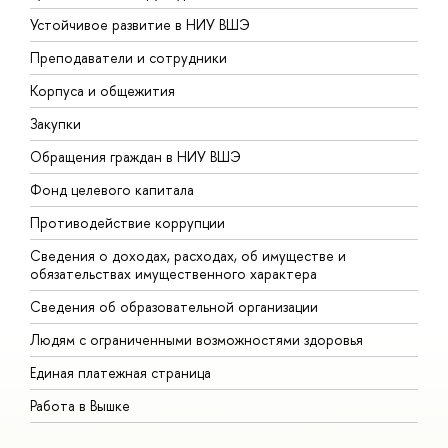
Устойчивое развитие в НИУ ВШЭ
О
Преподаватели и сотрудники
П
Корпуса и общежития
В
Закупки
П
Обращения граждан в НИУ ВШЭ
А
Фонд целевого капитала
Д
Противодействие коррупции
Ц
Сведения о доходах, расходах, об имуществе и
Б
обязательствах имущественного характера
О
Сведения об образовательной организации
О
Людям с ограниченными возможностями здоровья
Единая платежная страница
Работа в Вышке