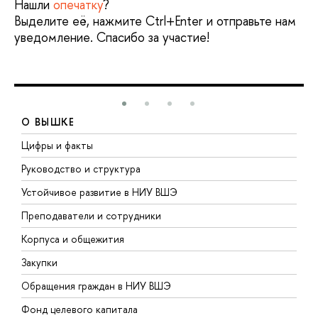
Нашли
опечатку
?
Выделите её, нажмите Ctrl+Enter и отправьте нам
уведомление. Спасибо за участие!
О ВЫШКЕ
Цифры и факты
Л
Руководство и структура
Д
Устойчивое развитие в НИУ ВШЭ
О
Преподаватели и сотрудники
П
Корпуса и общежития
В
Закупки
П
Обращения граждан в НИУ ВШЭ
А
Фонд целевого капитала
Д