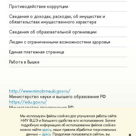
Противодействие коррупции
Ц
Сведения о доходах, расходах, об имуществе и
Б
обязательствах имущественного характера
О
Сведения об образовательной организации
О
Людям с ограниченными возможностями здоровья
Единая платежная страница
Работа в Вышке
http://www.minobrnauki.gov.ru/
Министерство науки и высшего образования РФ
https://edu.gov.ru/
Министерство просвещения РФ
https://elearning.hse.ru/mooc
Мы используем файлы cookies для улучшения работы сайта
Массовые открытые онлайн-курсы
НИУ ВШЭ и большего удобства его использования. Более
подробную информацию об использовании файлов cookies
можно найти
здесь
, наши правила обработки персональных
данных –
здесь
. Продолжая пользоваться сайтом, вы
✖