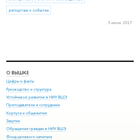
репортаж о событии
3 июня 2017
О ВЫШКЕ
ОБ
Цифры и факты
Ли
Руководство и структура
Дов
Устойчивое развитие в НИУ ВШЭ
Ол
Преподаватели и сотрудники
При
Корпуса и общежития
Вы
Закупки
При
Обращения граждан в НИУ ВШЭ
Ас
Фонд целевого капитала
До