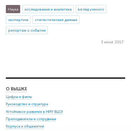
Наука
исследования и аналитика
взгляд ученого
экспертиза
статистические данные
репортаж о событии
3 июня 2017
О ВЫШКЕ
ОБ
Цифры и факты
Ли
Руководство и структура
Дов
Устойчивое развитие в НИУ ВШЭ
Ол
Преподаватели и сотрудники
При
Корпуса и общежития
Вы