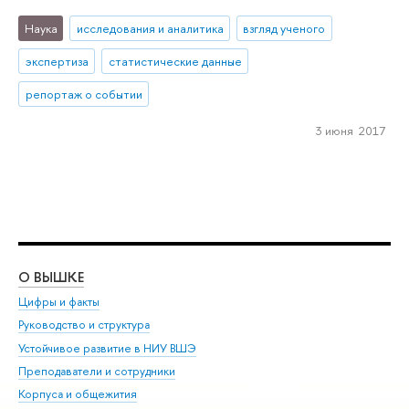
Наука
исследования и аналитика
взгляд ученого
экспертиза
статистические данные
репортаж о событии
3 июня 2017
О ВЫШКЕ
ОБ
Цифры и факты
Ли
Руководство и структура
Дов
Устойчивое развитие в НИУ ВШЭ
Ол
Преподаватели и сотрудники
При
Корпуса и общежития
Вы