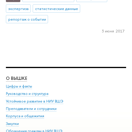
экспертиза
статистические данные
репортаж о событии
3 июня 2017
О ВЫШКЕ
ОБ
Цифры и факты
Ли
Руководство и структура
Дов
Устойчивое развитие в НИУ ВШЭ
Ол
Преподаватели и сотрудники
При
Корпуса и общежития
Вы
Закупки
При
Обращения граждан в НИУ ВШЭ
Ас