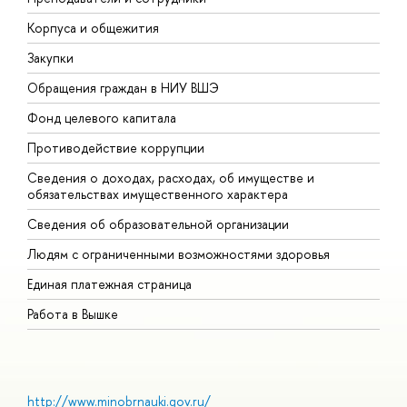
Корпуса и общежития
В
Закупки
П
Обращения граждан в НИУ ВШЭ
А
Фонд целевого капитала
Д
Противодействие коррупции
Ц
Сведения о доходах, расходах, об имуществе и
Б
обязательствах имущественного характера
О
Сведения об образовательной организации
О
Людям с ограниченными возможностями здоровья
Единая платежная страница
Работа в Вышке
http://www.minobrnauki.gov.ru/