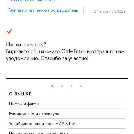
Группа по изучению производительности, роста и межотраслевых взаимодействий «Russia KLEMS»
14 апреля, 2021 г.
Нашли
опечатку
?
Выделите её, нажмите Ctrl+Enter и отправьте нам
уведомление. Спасибо за участие!
О ВЫШКЕ
Цифры и факты
Л
Руководство и структура
Д
Устойчивое развитие в НИУ ВШЭ
О
Преподаватели и сотрудники
П