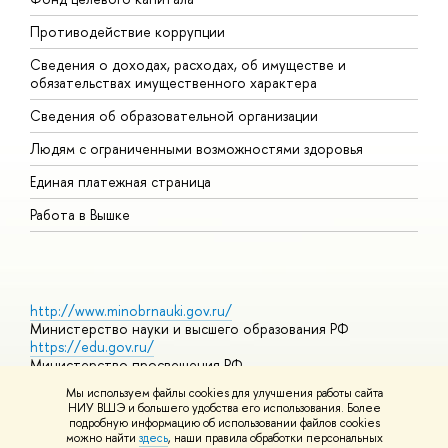
Противодействие коррупции
Ц
Сведения о доходах, расходах, об имуществе и
Б
обязательствах имущественного характера
О
Сведения об образовательной организации
О
Людям с ограниченными возможностями здоровья
Единая платежная страница
Работа в Вышке
http://www.minobrnauki.gov.ru/
Министерство науки и высшего образования РФ
https://edu.gov.ru/
Министерство просвещения РФ
https://elearning.hse.ru/mooc
Мы используем файлы cookies для улучшения работы сайта
Массовые открытые онлайн-курсы
НИУ ВШЭ и большего удобства его использования. Более
подробную информацию об использовании файлов cookies
можно найти
здесь
, наши правила обработки персональных