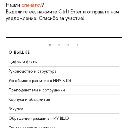
Нашли
опечатку
?
Выделите её, нажмите Ctrl+Enter и отправьте нам
уведомление. Спасибо за участие!
О ВЫШКЕ
Цифры и факты
Л
Руководство и структура
Д
Устойчивое развитие в НИУ ВШЭ
О
Преподаватели и сотрудники
П
Корпуса и общежития
В
Закупки
П
Обращения граждан в НИУ ВШЭ
А
Фонд целевого капитала
Д